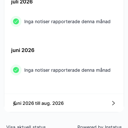
juli 2026
Inga notiser rapporterade denna månad
juni 2026
Inga notiser rapporterade denna månad
juni 2026
till
aug. 2026
Nästa
Visa aktuell status.
Powered by
Instatus