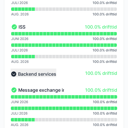
JULI 2026
100.0
%
drifttid
AUG. 2026
100.0
%
drifttid
100% - drifttid
ISS
100.0% drifttid
ISS - I drift
Läs diagram över drifttid för ISS
JUNI 2026
100.0
%
drifttid
JULI 2026
100.0
%
drifttid
AUG. 2026
100.0
%
drifttid
100% - drifttid
100.0% drifttid
Backend services
Collapse group
100% - drifttid
Message exchange including EDI, AEI, Train II, etc.
100.0% drifttid
Message exchange including EDI, AEI, Train II, etc. - I d
Läs diagram över drifttid för Message exchange includin
JUNI 2026
100.0
%
drifttid
JULI 2026
100.0
%
drifttid
AUG. 2026
100.0
%
drifttid