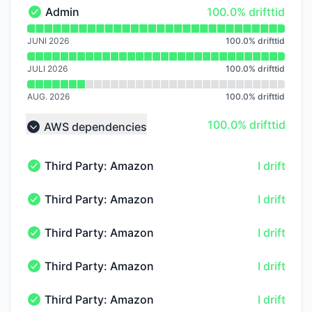
100% - drifttid
Admin
100.0% drifttid
Admin - I drift
Läs diagram över drifttid för Admin
JUNI 2026
100.0
%
drifttid
JULI 2026
100.0
%
drifttid
AUG. 2026
100.0
%
drifttid
100% - drifttid
100.0% drifttid
AWS dependencies
Collapse group
Third Party: Amazon Web Services → AWS cloudfr
I drift
Third Party: Amazon Web Services → AWS cloudfront - 
Third Party: Amazon Web Services → AWS redshif
I drift
Third Party: Amazon Web Services → AWS redshift-us-w
Third Party: Amazon Web Services → AWS ec2-us
I drift
Third Party: Amazon Web Services → AWS ec2-us-west-
Third Party: Amazon Web Services → AWS lambd
I drift
Third Party: Amazon Web Services → AWS lambda-us-w
Third Party: Amazon Web Services → AWS rds-us
I drift
Third Party: Amazon Web Services → AWS rds-us-west-