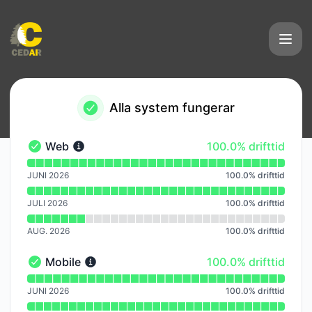
Cedar AI - Notishistorik
Alla system fungerar
100% - drifttid
Web
100.0% drifttid
Web - I drift
Läs diagram över drifttid för Web
JUNI 2026
100.0
%
drifttid
JULI 2026
100.0
%
drifttid
AUG. 2026
100.0
%
drifttid
100% - drifttid
Mobile
100.0% drifttid
Mobile - I drift
Läs diagram över drifttid för Mobile
JUNI 2026
100.0
%
drifttid